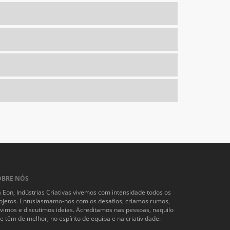
OBRE NÓS
 Eon, Indústrias Criativas vivemos com intensidade todos os
ojetos. Entusiasmamo-nos com os desafios, criamos rumos,
vimos e discutimos ideias. Acreditamos nas pessoas, naquilo
e têm de melhor, no espírito de equipa e na criatividade.