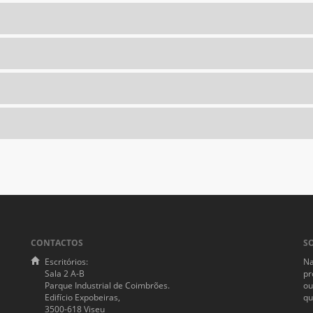
CONTACTOS
S
Escritórios:
Na
Sala 2 A-B
pr
Parque Industrial de Coimbrões.
ou
Edifício Expobeiras,
qu
3500-618 Viseu