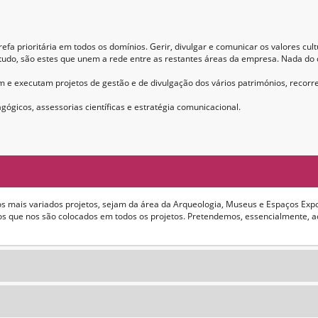
fa prioritária em todos os domínios. Gerir, divulgar e comunicar os valores cul
tudo, são estes que unem a rede entre as restantes áreas da empresa. Nada do
m e executam projetos de gestão e de divulgação dos vários patrimónios, recorr
ógicos, assessorias científicas e estratégia comunicacional.
 aos mais variados projetos, sejam da área da Arqueologia, Museus e Espaços Exp
os que nos são colocados em todos os projetos. Pretendemos, essencialmente, a